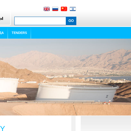
ты
ДА
TENDERS
TY