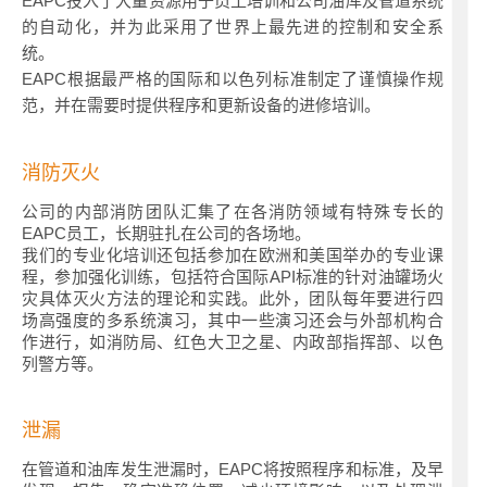
EAPC投入了大量资源用于员工培训和公司油库及管道系统
的自动化，并为此采用了世界上最先进的控制和安全系
统。
EAPC根据最严格的国际和以色列标准制定了谨慎操作规
范，并在需要时提供程序和更新设备的进修培训。
消防灭火
公司的内部消防团队汇集了在各消防领域有特殊专长的
EAPC员工，长期驻扎在公司的各场地。
我们的专业化培训还包括参加在欧洲和美国举办的专业课
程，参加强化训练，包括符合国际API标准的针对油罐场火
灾具体灭火方法的理论和实践。此外，团队每年要进行四
场高强度的多系统演习，其中一些演习还会与外部机构合
作进行，如消防局、红色大卫之星、内政部指挥部、以色
列警方等。
泄漏
在管道和油库发生泄漏时，EAPC将按照程序和标准，及早