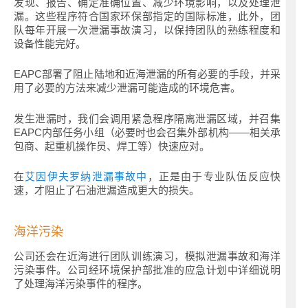
发现、报告、确定准确位置、减少环境影响，以及处理泄
漏。这些程序符合国家环保部指定的国际标准，此外，团
队每年开展一次泄漏事故演习，以保持团队的熟练程度和
设备性能完好。
EAPC部署了阻止陆地和近海泄漏的所有必要的手段，并采
用了必要的方法来减少泄漏可能造成的环境危害。
发生泄漏时，我们会调用紧急程序隔离泄漏区域，并召集
EAPC内部任务小组（必要时也会召集外部机构——相关承
包商、起重机操作员、焊工等）快速应对。
在
艾因伊夫罗纳泄漏事故中
，正是由于专业队伍反应快
速，才阻止了石油泄漏造成更大的损失。
海洋污染
公司还会在近海进行团队训练演习，模拟泄漏事故和海洋
污染事件。公司经环境保护部批准的应急计划中详细说明
了处理海洋污染事件的程序。